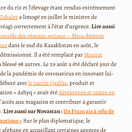
ture du riz et l’élevage étant rendus extrêmement
Tokaïev
a limogé en juillet le ministre de
s réagi correctement à l’état d’urgence.
Lire aussi
contrôle des réseaux sociaux – Meta dément
ons
dans le sud du Kazakhstan en août, le
démissionné. Il a été remplacé par
M
ourat
a blessé 98 autres. Le 29 août a été déclaré jour de
s de la pandémie de coronavirus en innovant lui-
 débuté avec
le vaccin QazVac
, produit et
tion « Ashyq » avait été
d
éveloppée et testée en
 l’accès aux magasins et contribuer à garantir
e.
Lire aussi sur Novastan :
Un Français à vélo de
xotique »
Sur le plan diplomatique, le
e afghane en accueillant certaines agences de