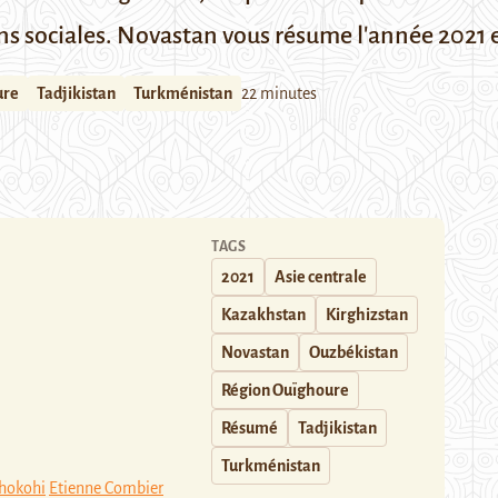
ons sociales. Novastan vous résume l'année 2021 
ure
Tadjikistan
Turkménistan
22 minutes
TAGS
2021
Asie centrale
Kazakhstan
Kirghizstan
Novastan
Ouzbékistan
Région Ouïghoure
Résumé
Tadjikistan
Turkménistan
hokohi
Etienne Combier