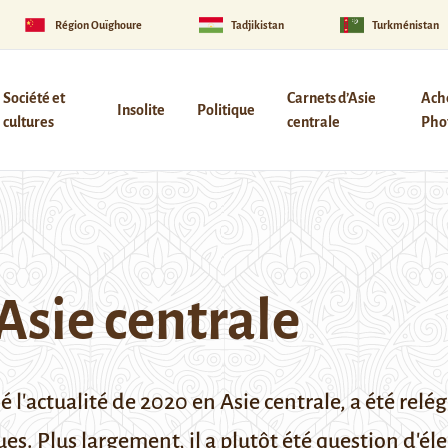
Région Ouïghoure
Tadjikistan
Turkménistan
Société et
Carnets d’Asie
Ach
Insolite
Politique
cultures
centrale
Phot
Asie centrale
 l'actualité de 2020
en Asie centrale, a été relég
ues. Plus largement, il a plutôt été question d'él