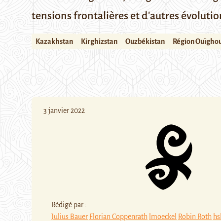
tensions frontalières et d'autres évoluti
Kazakhstan
Kirghizstan
Ouzbékistan
Région Ouïgho
3 janvier 2022
Rédigé par :
Julius Bauer
Florian Coppenrath
lmoeckel
Robin Roth
hs