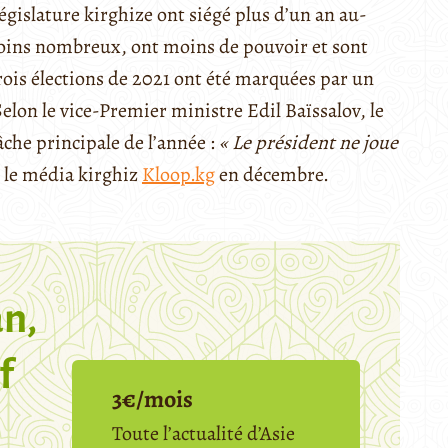
législature kirghize ont siégé plus d’un an au-
moins nombreux, ont moins de pouvoir et sont
rois élections de 2021 ont été marquées par un
Selon le vice-Premier ministre Edil Baïssalov, le
che principale de l’année :
« Le président ne joue
é le média kirghiz
Kloop.kg
en décembre.
n,
f
3€/mois
Toute l’actualité d’Asie