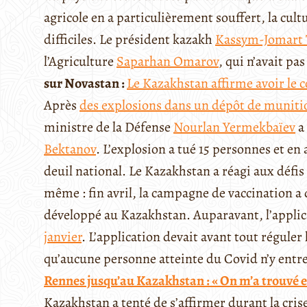
agricole en a particulièrement souffert, la cul
difficiles. Le président kazakh
Kassym-Jomart 
l’Agriculture
Saparhan Omarov
, qui n’avait pa
sur Novastan :
Le Kazakhstan affirme avoir le 
Après
des explosions dans un dépôt de muniti
ministre de la Défense
N
ourlan Yermekbaïev
a 
Bektanov
. L’explosion a tué 15 personnes et en 
deuil national. Le Kazakhstan a réagi aux défi
même : fin avril, la campagne de vaccination a
développé au Kazakhstan. Auparavant, l’applica
janvier
. L’application devait avant tout réguler
qu’aucune personne atteinte du Covid n’y entr
Rennes jusqu’au Kazakhstan : « On m’a trouvé e
Kazakhstan a tenté de s’affirmer durant la cris