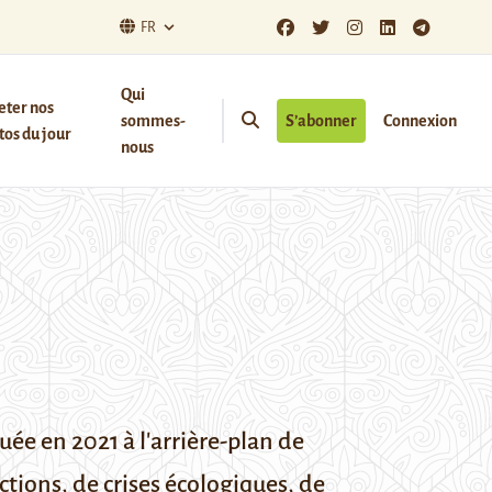
FR
Qui
eter nos
sommes-
S’abonner
Connexion
os du jour
nous
uée en 2021 à l'arrière-plan de
ections, de crises écologiques, de