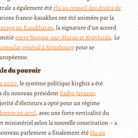
ntrale a également été
élu au conseil des droits de
ations franco-kazakhes ont été animées par la
antage au Kazakhstan
, la signature d’un accord
amitié
entre Nogent-sur-Marne et Kyzylorda
. Le
consulat général à Strasbourg
pour se
 européenne.
cale du pouvoir
ne 2020
, le système politique kirghiz a été
s du nouveau président
Sadyr
Japarov
.
jorité d’électeurs a opté pour un régime
doptée en avril
, avec une forte verticalité du
 ministériel selon la nouvelle constitution – a
nouveau parlement a finalement été
élu en