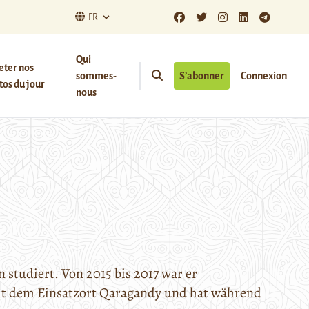
FR
Qui
eter nos
sommes-
S’abonner
Connexion
os du jour
nous
 studiert. Von 2015 bis 2017 war er
mit dem Einsatzort Qaragandy und hat während