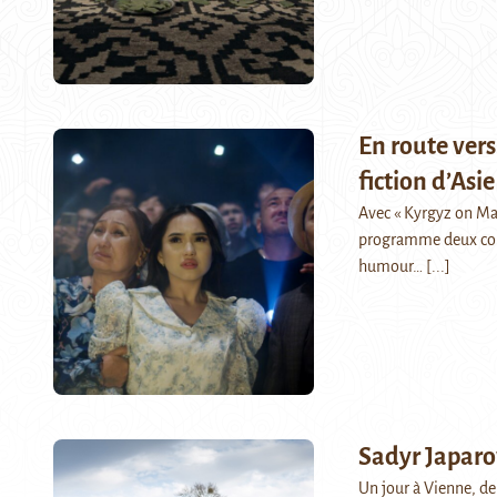
En route vers
fiction d’Asi
Avec « Kyrgyz on Mars
programme deux coméd
humour…
[...]
Sadyr Japarov
Un jour à Vienne, de