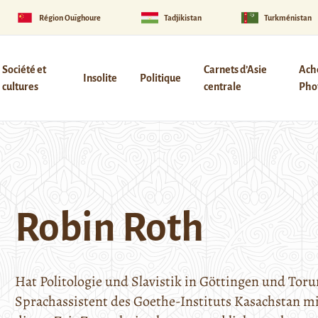
Région Ouïghoure
Tadjikistan
Turkménistan
Société et
Carnets d’Asie
Ach
Insolite
Politique
cultures
centrale
Phot
Robin Roth
Hat Politologie und Slavistik in Göttingen und Torun
Sprachassistent des Goethe-Instituts Kasachstan 