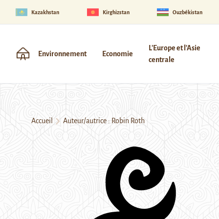
Kazakhstan
Kirghizstan
Ouzbékistan
L'Europe et l'Asie
Environnement
Economie
centrale
Accueil
Auteur/autrice : Robin Roth