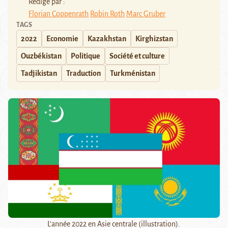
Rédigé par :
Florian Coppenrath
Robin Roth
Marc Gruber
TAGS
2022
Economie
Kazakhstan
Kirghizstan
Ouzbékistan
Politique
Société et culture
Tadjikistan
Traduction
Turkménistan
L'année 2022 en Asie centrale (illustration).