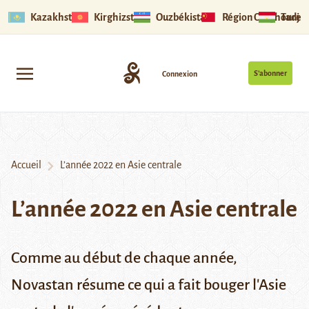
Kazakhstan
Kirghizstan
Ouzbékistan
Région Ouïghoure
Tadjik
S’abonner
Connexion
Accueil
L’année 2022 en Asie centrale
L’année 2022 en Asie centrale
Comme au début de chaque année,
Novastan résume ce qui a fait bouger l'Asie