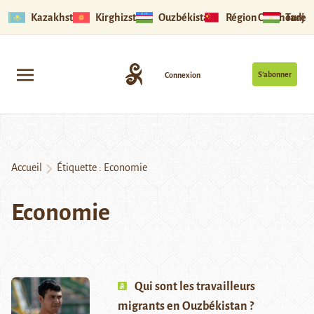
Kazakhstan
Kirghizstan
Ouzbékistan
Région Ouïghoure
Tadjik
S’abonner
Connexion
Accueil
Étiquette :
Economie
Economie
Qui sont les travailleurs
migrants en Ouzbékistan ?