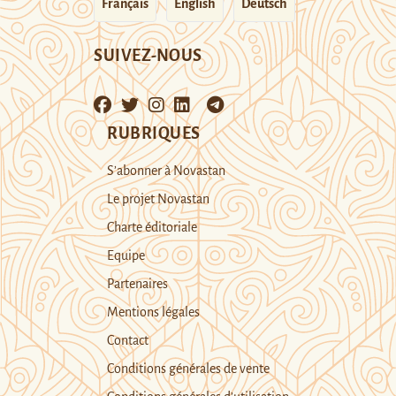
Français
English
Deutsch
SUIVEZ-NOUS
RUBRIQUES
S’abonner à Novastan
Le projet Novastan
Charte éditoriale
Equipe
Partenaires
Mentions légales
Contact
Conditions générales de vente