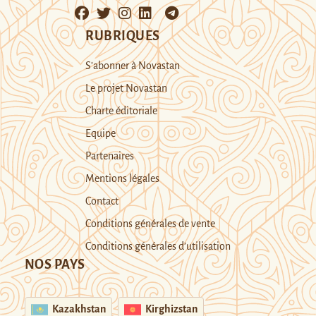
RUBRIQUES
S’abonner à Novastan
Le projet Novastan
Charte éditoriale
Equipe
Partenaires
Mentions légales
Contact
Conditions générales de vente
Conditions générales d’utilisation
NOS PAYS
Kazakhstan
Kirghizstan