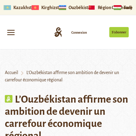
Kazakhstan
Kirghizstan
Ouzbékistan
Région Ouïghoure
Tadjik
S’abonner
Connexion
Accueil
L’Ouzbékistan affirme son ambition de devenir un
carrefour économique régional
L’Ouzbékistan affirme son
ambition de devenir un
carrefour économique
régional