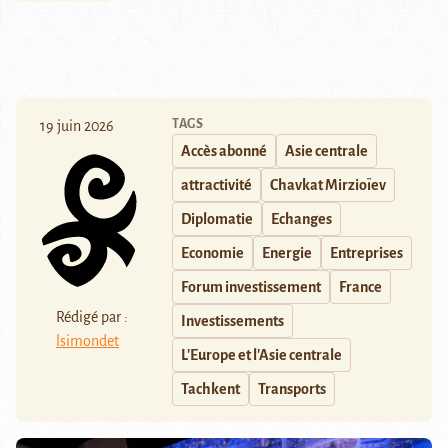
TAGS
19 juin 2026
Accès abonné
Asie centrale
attractivité
Chavkat Mirzioïev
Diplomatie
Echanges
Economie
Energie
Entreprises
Forum investissement
France
Rédigé par :
Investissements
lsimondet
L'Europe et l'Asie centrale
Tachkent
Transports