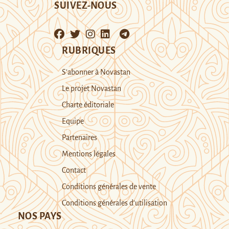
SUIVEZ-NOUS
RUBRIQUES
S’abonner à Novastan
Le projet Novastan
Charte éditoriale
Equipe
Partenaires
Mentions légales
Contact
Conditions générales de vente
Conditions générales d’utilisation
NOS PAYS