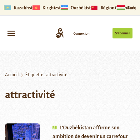
Kazakhstan
Kirghizstan
Ouzbékistan
Région Ouïghoure
Tadjik
S’abonner
Connexion
Accueil
Étiquette :
attractivité
attractivité
L’Ouzbékistan affirme son
ambition de devenir un carrefour