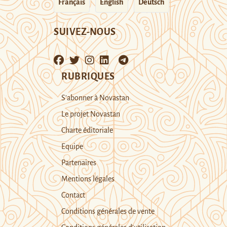
Français
English
Deutsch
SUIVEZ-NOUS
RUBRIQUES
S’abonner à Novastan
Le projet Novastan
Charte éditoriale
Equipe
Partenaires
Mentions légales
Contact
Conditions générales de vente