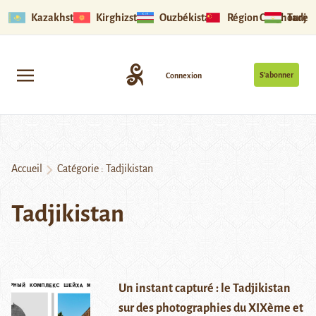
Kazakhstan
Kirghizstan
Ouzbékistan
Région Ouïghoure
Tadjik
S’abonner
Connexion
Accueil
Catégorie :
Tadjikistan
Tadjikistan
Un instant capturé : le Tadjikistan
sur des photographies du XIXème et