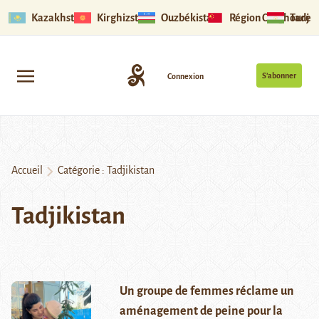
Kazakhstan
Kirghizstan
Ouzbékistan
Région Ouïghoure
Tadjik
S’abonner
Connexion
Accueil
Catégorie :
Tadjikistan
Tadjikistan
Un groupe de femmes réclame un
aménagement de peine pour la