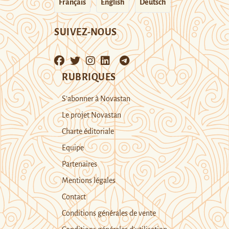
Français
English
Deutsch
SUIVEZ-NOUS
RUBRIQUES
S’abonner à Novastan
Le projet Novastan
Charte éditoriale
Equipe
Partenaires
Mentions légales
Contact
Conditions générales de vente