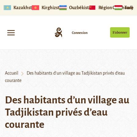
Kazakhstan
Kirghizstan
Ouzbékistan
Région Ouïghoure
Tadjik
S’abonner
Connexion
Accueil
Des habitants d’un village au Tadjikistan privés d’eau
courante
Des habitants d’un village au
Tadjikistan privés d’eau
courante