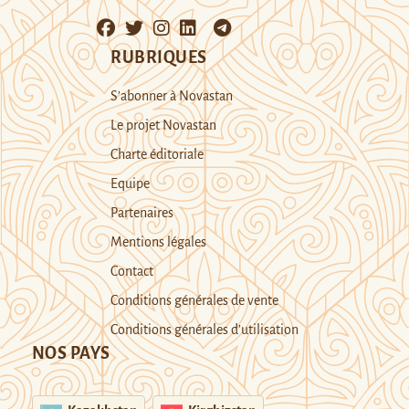
RUBRIQUES
S’abonner à Novastan
Le projet Novastan
Charte éditoriale
Equipe
Partenaires
Mentions légales
Contact
Conditions générales de vente
Conditions générales d’utilisation
NOS PAYS