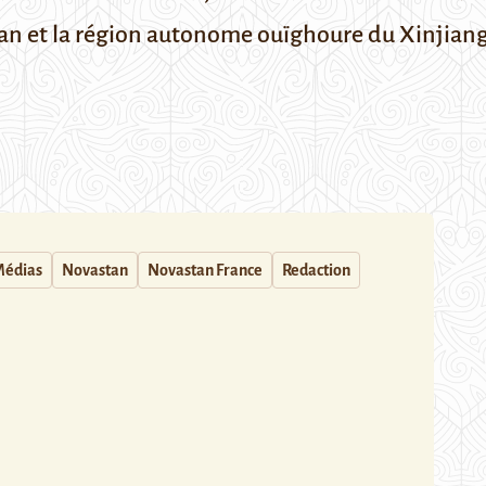
tan et la région autonome ouïghoure du Xinjiang
édias
Novastan
Novastan France
Redaction