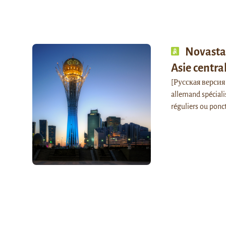
Novastan
Asie centra
[Русская версия н
allemand spéciali
réguliers ou ponct