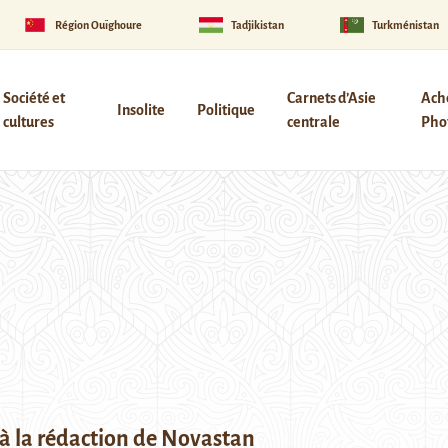
Région Ouïghoure
Tadjikistan
Turkménistan
Société et
Carnets d’Asie
Ach
Insolite
Politique
cultures
centrale
Phot
à la rédaction de Novastan