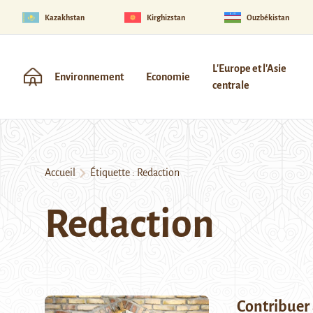
Kazakhstan
Kirghizstan
Ouzbékistan
L'Europe et l'Asie
Environnement
Economie
centrale
Accueil
Étiquette :
Redaction
Redaction
Contribuer 