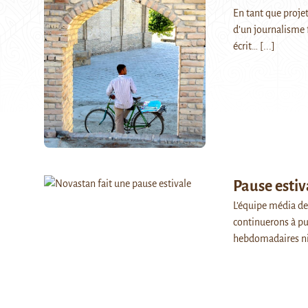
En tant que proje
d’un journalisme 
écrit…
[...]
Pause estiv
L’équipe média de
continuerons à pu
hebdomadaires n