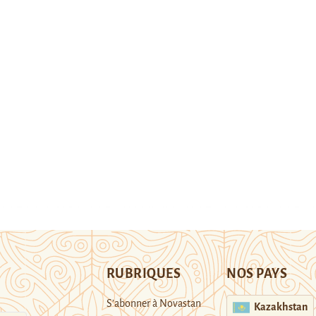
RUBRIQUES
NOS PAYS
S’abonner à Novastan
Kazakhstan