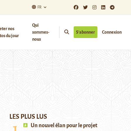
FR
Qui
eter nos
sommes-
S’abonner
Connexion
os du jour
nous
LES PLUS LUS
Un nouvel élan pour le projet