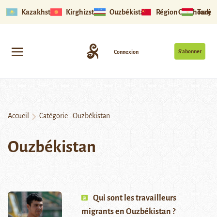
Kazakhstan
Kirghizstan
Ouzbékistan
Région Ouïghoure
Tadjik
S’abonner
Connexion
Accueil
Catégorie :
Ouzbékistan
Ouzbékistan
Qui sont les travailleurs
migrants en Ouzbékistan ?