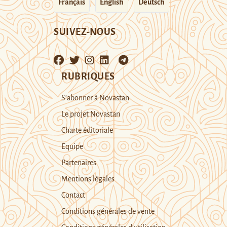
Français
English
Deutsch
SUIVEZ-NOUS
RUBRIQUES
S’abonner à Novastan
Le projet Novastan
Charte éditoriale
Equipe
Partenaires
Mentions légales
Contact
Conditions générales de vente