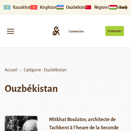
Kazakhstan
Kirghizstan
Ouzbékistan
Région Ouïghoure
Tadjik
S’abonner
Connexion
Accueil
Catégorie :
Ouzbékistan
Ouzbékistan
Mitkhat Boulatov, architecte de
Tachkent à l’heure de la Seconde