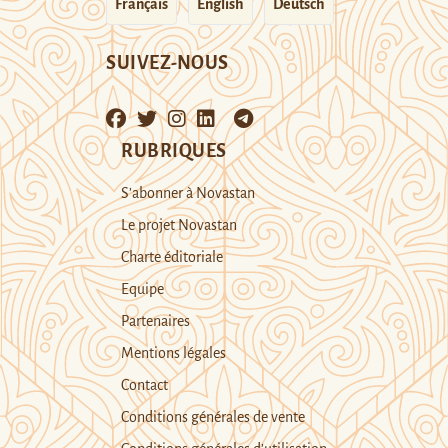
Français
English
Deutsch
SUIVEZ-NOUS
RUBRIQUES
S’abonner à Novastan
Le projet Novastan
Charte éditoriale
Equipe
Partenaires
Mentions légales
Contact
Conditions générales de vente