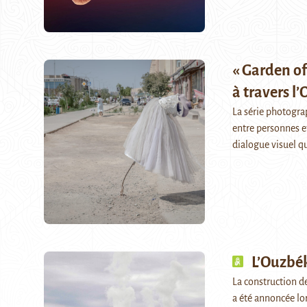
« Garden o
à travers l
La série photogra
entre personnes e
dialogue visuel q
L’Ouzbék
La construction de
a été annoncée lor