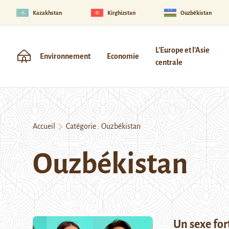
Kazakhstan
Kirghizstan
Ouzbékistan
L'Europe et l'Asie
Environnement
Economie
centrale
Accueil
Catégorie :
Ouzbékistan
Ouzbékistan
Un sexe for