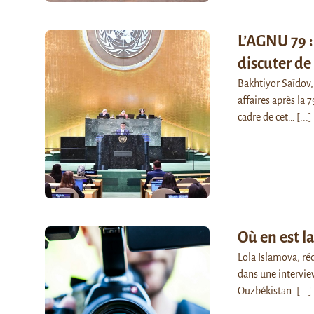
L’AGNU 79 :
discuter de
Bakhtiyor Saïdov, 
affaires après la
cadre de cet…
[...]
Où en est l
Lola Islamova, ré
dans une interview
Ouzbékistan.
[...]