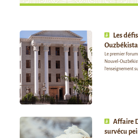
Les défi
Ouzbékist
Le premier Forum d
Nouvel-Ouzbékista
l’enseignement s
Affaire 
survécu pei