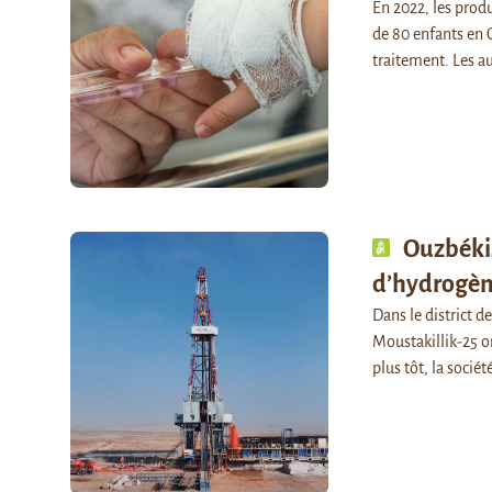
En 2022, les pro
de 80 enfants en O
traitement. Les a
Ouzbékis
d’hydrogène
Dans le district d
Moustakillik-25 o
plus tôt, la socié