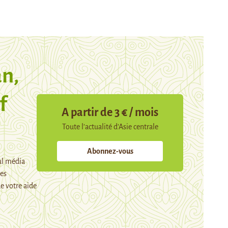
n,
f
A partir de 3 € / mois
Toute l’actualité d’Asie centrale
Abonnez-vous
ul média
mes
e votre aide