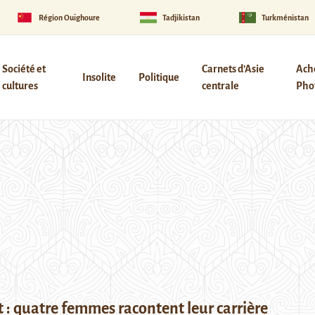
Région Ouïghoure
Tadjikistan
Turkménistan
Société et
Carnets d’Asie
Ach
Insolite
Politique
cultures
centrale
Phot
t : quatre femmes racontent leur carrière