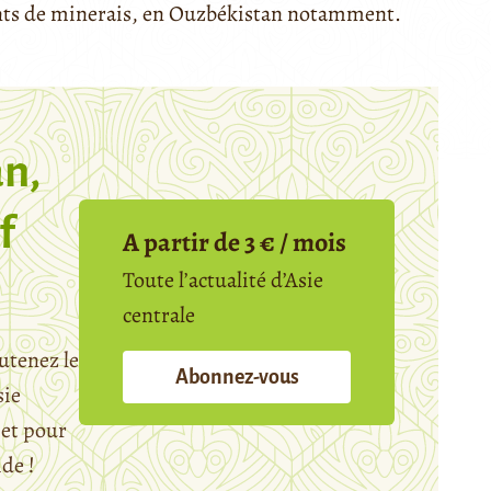
nts de minerais, en Ouzbékistan notamment.
n,
f
A partir de 3 € / mois
Toute l’actualité d’Asie
centrale
utenez le
Abonnez-vous
sie
et pour
ide !