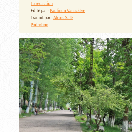
La rédaction
Edité par :
Paulinon Vanackère
Traduit par :
Alexis Salé
Podrobno