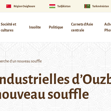
Région Ouïghoure
Tadjikistan
Turkménistan
Société et
Carnets d’Asie
Ach
Insolite
Politique
cultures
centrale
Phot
herche d’un nouveau souffle
ndustrielles d’Ouzb
nouveau souffle