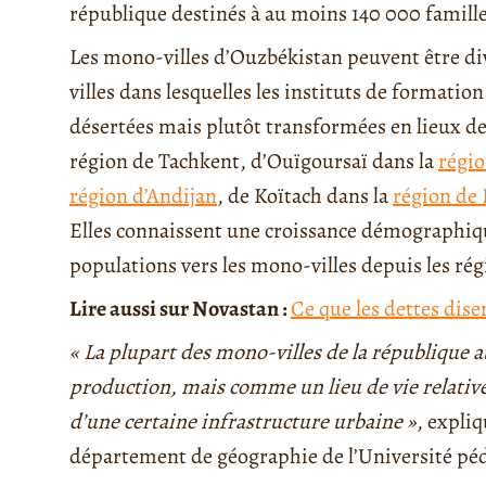
république destinés à au moins 140 000 famille
Les mono-villes d’Ouzbékistan peuvent être di
villes dans lesquelles les instituts de formation
désertées mais plutôt transformées en lieux de 
région de Tachkent, d’Ouïgoursaï dans la
régi
région d’Andijan
, de Koïtach dans la
région de 
Elles connaissent une croissance démographiqu
populations vers les mono-villes depuis les rég
Lire aussi sur Novastan :
Ce que les dettes dise
« La plupart des mono-villes de la république at
production, mais comme un lieu de vie relative
d’une certaine infrastructure urbaine »
, expli
département de géographie de l’Université péd