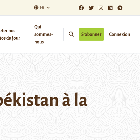
FR
Qui
eter nos
sommes-
S’abonner
Connexion
os du jour
nous
ékistan à la