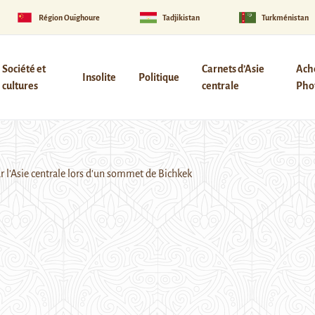
Région Ouïghoure
Tadjikistan
Turkménistan
Société et
Carnets d’Asie
Ach
Insolite
Politique
cultures
centrale
Phot
r l’Asie centrale lors d’un sommet de Bichkek