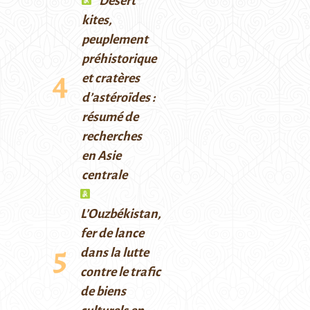
Desert
kites,
peuplement
préhistorique
et cratères
d’astéroïdes :
résumé de
recherches
en Asie
centrale
L’Ouzbékistan,
fer de lance
dans la lutte
contre le trafic
de biens