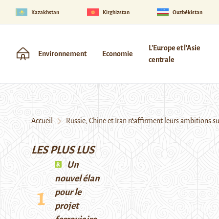
Kazakhstan
Kirghizstan
Ouzbékistan
L'Europe et l'Asie
Environnement
Economie
centrale
Accueil
Russie, Chine et Iran réaffirment leurs ambitions su
LES PLUS LUS
Un
nouvel élan
pour le
projet