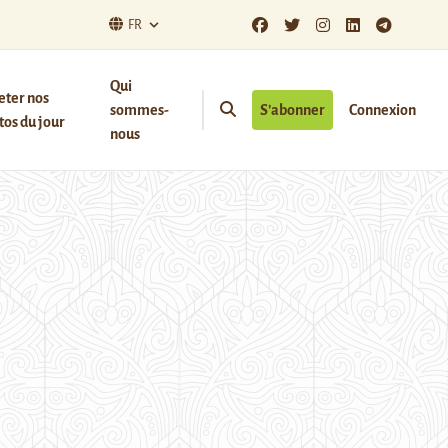
FR
Qui
eter nos
sommes-
S’abonner
Connexion
os du jour
nous