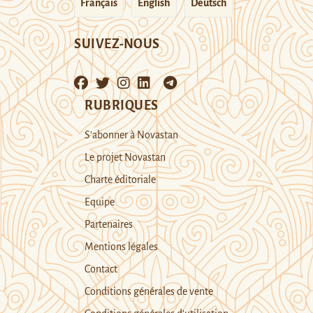
Français
English
Deutsch
SUIVEZ-NOUS
RUBRIQUES
S’abonner à Novastan
Le projet Novastan
Charte éditoriale
Equipe
Partenaires
Mentions légales
Contact
Conditions générales de vente