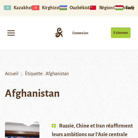
Kazakhstan
Kirghizstan
Ouzbékistan
Région Ouïghoure
Tadjik
S’abonner
Connexion
Accueil
Étiquette :
Afghanistan
Afghanistan
Russie, Chine et Iran réaffirment
leurs ambitions sur l’Asie centrale