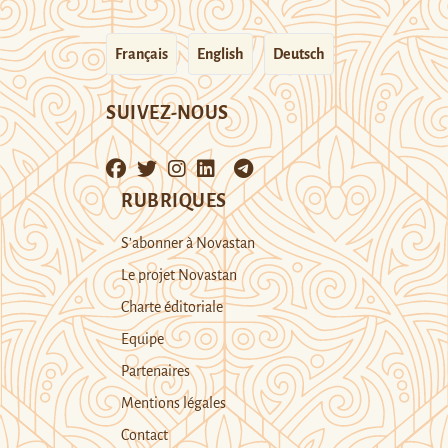
Français
English
Deutsch
SUIVEZ-NOUS
RUBRIQUES
S’abonner à Novastan
Le projet Novastan
Charte éditoriale
Equipe
Partenaires
Mentions légales
Contact