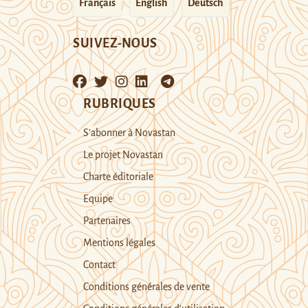
Français
English
Deutsch
SUIVEZ-NOUS
RUBRIQUES
S’abonner à Novastan
Le projet Novastan
Charte éditoriale
Equipe
Partenaires
Mentions légales
Contact
Conditions générales de vente