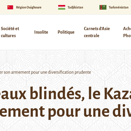
Région Ouïghoure
Tadjikistan
Turkménistan
Société et
Carnets d’Asie
Ach
Insolite
Politique
cultures
centrale
Phot
er son armement pour une diversification prudente
aux blindés, le Kaz
ement pour une div