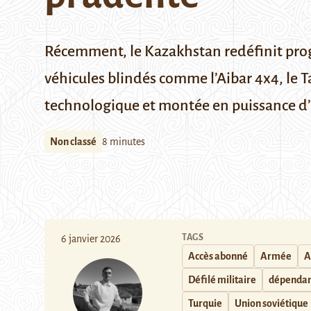
Récemment,
le Kazakhstan redéfinit pr
véhicules blindés comme l’Aibar 4x4, le 
technologique et montée en puissance d’u
Non classé
8 minutes
TAGS
6 janvier 2026
Accès abonné
Armée
A
Défilé militaire
dépenda
Turquie
Union soviétique