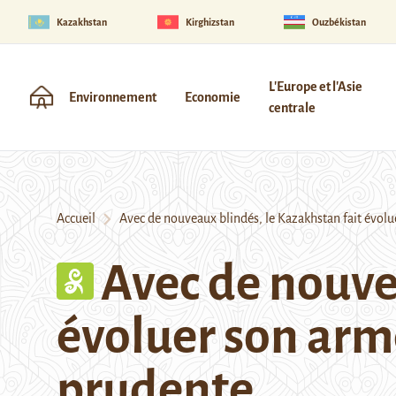
Kazakhstan
Kirghizstan
Ouzbékistan
L'Europe et l'Asie
Environnement
Economie
centrale
Accueil
Avec de nouveaux blindés, le Kazakhstan fait évolu
Avec de nouve
évoluer son arm
prudente