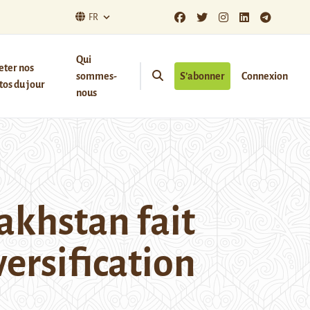
FR
Qui
eter nos
sommes-
S’abonner
Connexion
os du jour
nous
akhstan fait
ersification