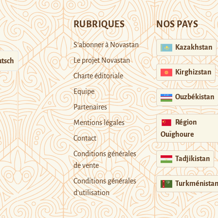
RUBRIQUES
NOS PAYS
S’abonner à Novastan
Kazakhstan
Le projet Novastan
tsch
Kirghizstan
Charte éditoriale
Equipe
Ouzbékistan
Partenaires
Région
Mentions légales
Ouïghoure
Contact
Conditions générales
Tadjikistan
de vente
Conditions générales
Turkménista
d’utilisation