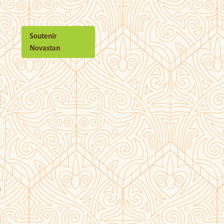
Soutenir
Novastan
n