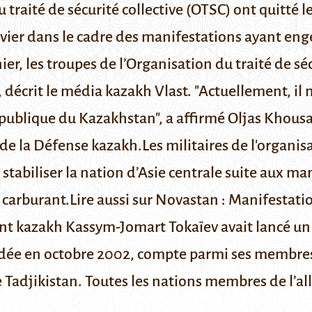
 traité de sécurité collective (OTSC) ont quitté l
nvier dans le cadre des manifestations ayant eng
ier, les troupes de l’Organisation du traité de sé
r, décrit le média kazakh
Vlast
. "Actuellement, il 
 République du Kazakhstan", a affirmé Oljas Khou
de la Défense kazakh.Les militaires de l'organi
r stabiliser la nation d’Asie centrale suite aux m
 carburant.
Lire aussi sur Novastan :
Manifestatio
dent kazakh
Kassym-Jomart Tokaïev
avait lancé u
ndée en octobre 2002, compte parmi ses membres 
le Tadjikistan. Toutes les nations membres de l’a