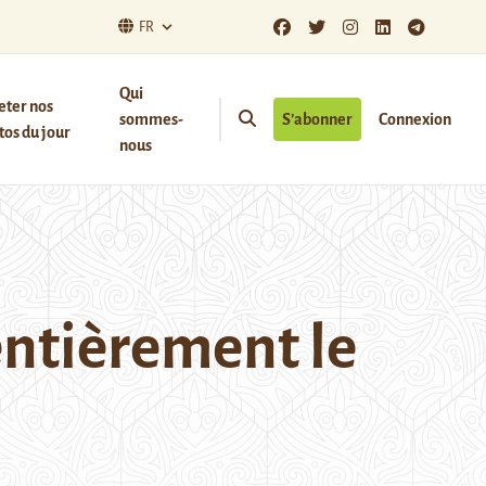
FR
Qui
eter nos
sommes-
S’abonner
Connexion
os du jour
nous
entièrement le