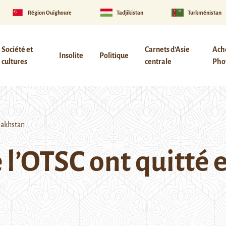
Région Ouïghoure
Tadjikistan
Turkménistan
Société et
Carnets d’Asie
Ach
Insolite
Politique
cultures
centrale
Phot
azakhstan
 l’OTSC ont quitté 