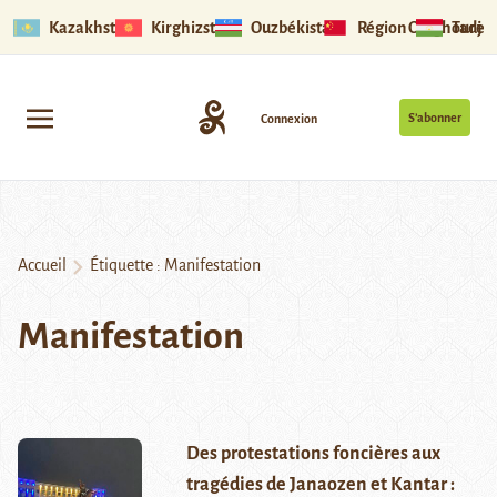
Kazakhstan
Kirghizstan
Ouzbékistan
Région Ouïghoure
Tadjik
S’abonner
Connexion
Accueil
Étiquette :
Manifestation
Manifestation
Des protestations foncières aux
tragédies de Janaozen et Kantar :