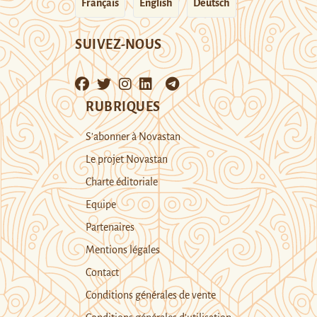
Français
English
Deutsch
SUIVEZ-NOUS
RUBRIQUES
S’abonner à Novastan
Le projet Novastan
Charte éditoriale
Equipe
Partenaires
Mentions légales
Contact
Conditions générales de vente