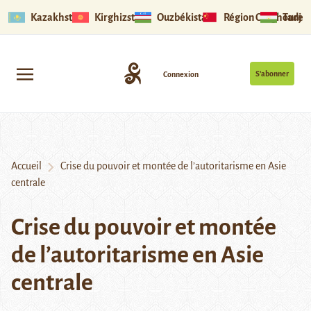
Kazakhstan
Kirghizstan
Ouzbékistan
Région Ouïghoure
Tadjik
S’abonner
Connexion
Accueil
Crise du pouvoir et montée de l’autoritarisme en Asie
centrale
Crise du pouvoir et montée
de l’autoritarisme en Asie
centrale