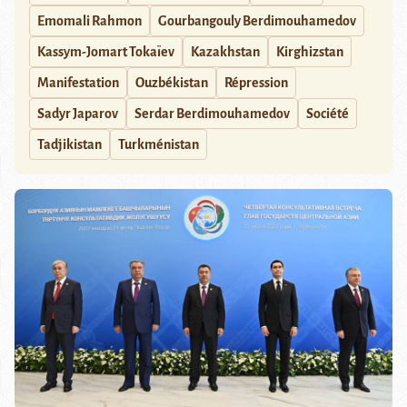
Emomali Rahmon
Gourbangouly Berdimouhamedov
Kassym-Jomart Tokaïev
Kazakhstan
Kirghizstan
Manifestation
Ouzbékistan
Répression
Sadyr Japarov
Serdar Berdimouhamedov
Société
Tadjikistan
Turkménistan