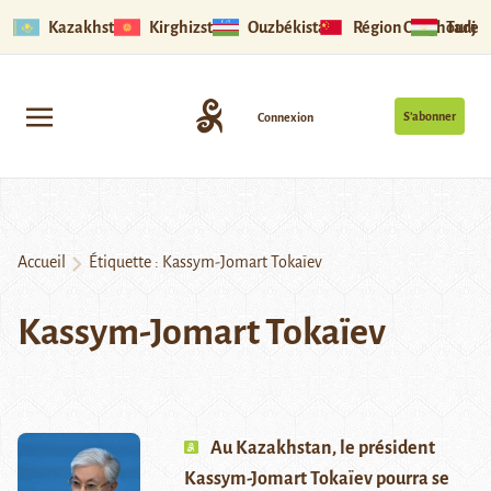
Kazakhstan
Kirghizstan
Ouzbékistan
Région Ouïghoure
Tadjik
S’abonner
Connexion
Accueil
Étiquette :
Kassym-Jomart Tokaïev
Kassym-Jomart Tokaïev
Au Kazakhstan, le président
Kassym-Jomart Tokaïev pourra se