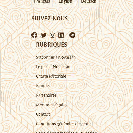
Français
English
Deutsch
SUIVEZ-NOUS
RUBRIQUES
S’abonner à Novastan
Le projet Novastan
Charte éditoriale
Equipe
Partenaires
Mentions légales
Contact
Conditions générales de vente