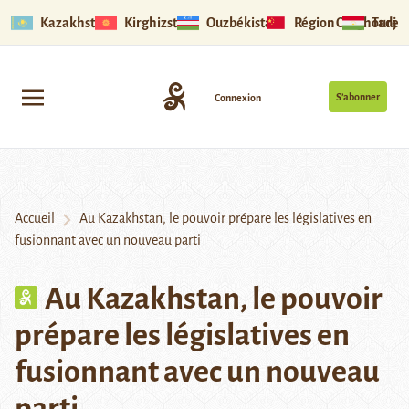
Kazakhstan
Kirghizstan
Ouzbékistan
Région Ouïghoure
Tadjik
S’abonner
Connexion
Accueil
Au Kazakhstan, le pouvoir prépare les législatives en
fusionnant avec un nouveau parti
Au Kazakhstan, le pouvoir
prépare les législatives en
fusionnant avec un nouveau
parti