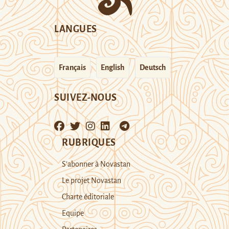
LANGUES
Français
English
Deutsch
SUIVEZ-NOUS
RUBRIQUES
S’abonner à Novastan
Le projet Novastan
Charte éditoriale
Equipe