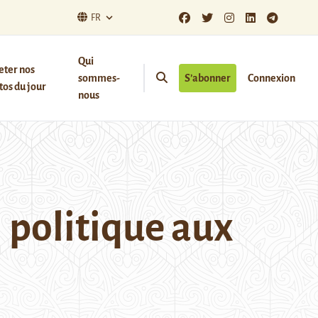
FR
Qui
eter nos
sommes-
S’abonner
Connexion
os du jour
nous
 politique aux