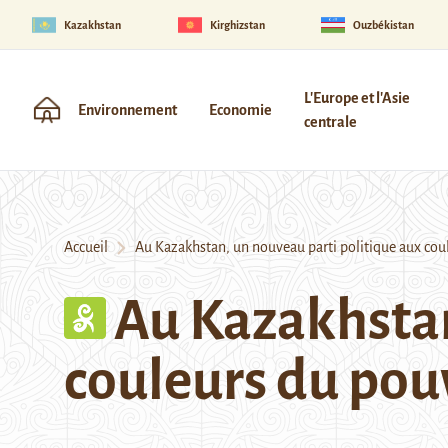
Kazakhstan
Kirghizstan
Ouzbékistan
L'Europe et l'Asie
Environnement
Economie
centrale
Accueil
Au Kazakhstan, un nouveau parti politique aux coul
Au Kazakhstan
couleurs du pou