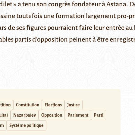
dilet » a tenu son congrès fondateur à Astana. D
 dessine toutefois une formation largement pro-p
rs de ses figures pourraient faire leur entrée a
tables partis d'opposition peinent à être enregist
ition
Constitution
Elections
Justice
ltaï
Nazarbaïev
Opposition
Parlement
Parti
um
Système politique