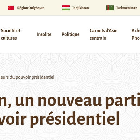
Région Ouïghoure
Tadjikistan
Turkménistan
Société et
Carnets d’Asie
Ach
Insolite
Politique
cultures
centrale
Phot
eurs du pouvoir présidentiel
, un nouveau parti
voir présidentiel