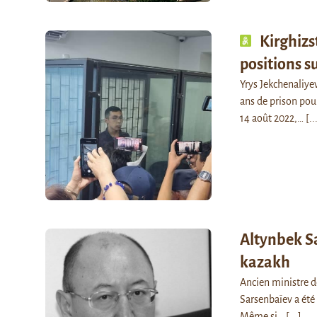
Kirghizs
positions s
Yrys Jekchenaliye
ans de prison pou
14 août 2022,…
[..
Altynbek Sa
kazakh
Ancien ministre d
Sarsenbaïev a été
Même si…
[...]