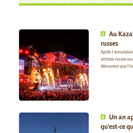
Au Kazak
russes
Après l’annulatio
artistes russes s
démontre que l’in
Un an ap
qu’est-ce q