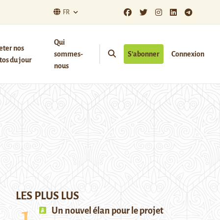
FR
Qui
eter nos
sommes-
S’abonner
Connexion
os du jour
nous
LES PLUS LUS
Un nouvel élan pour le projet