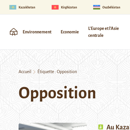
Kazakhstan
Kirghizstan
Ouzbékistan
L'Europe et l'Asie
Environnement
Economie
centrale
Accueil
Étiquette :
Opposition
Opposition
Au Kazak