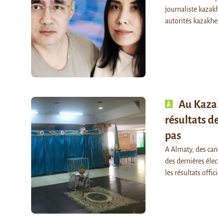
journaliste kazak
autorités kazakh
Au Kazak
résultats d
pas
A Almaty, des cand
des dernières élec
les résultats offic