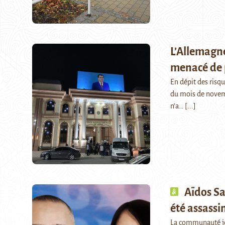
L’Allemagne
menacé de p
En dépit des risq
du mois de novemb
n’a…
[...]
Aïdos Sa
été assassi
La communauté jou