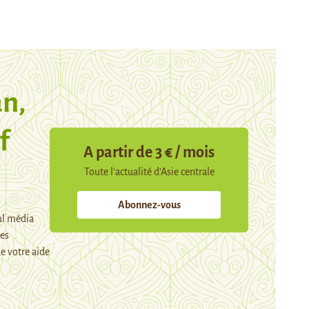
n,
f
A partir de 3 € / mois
Toute l’actualité d’Asie centrale
Abonnez-vous
ul média
mes
e votre aide