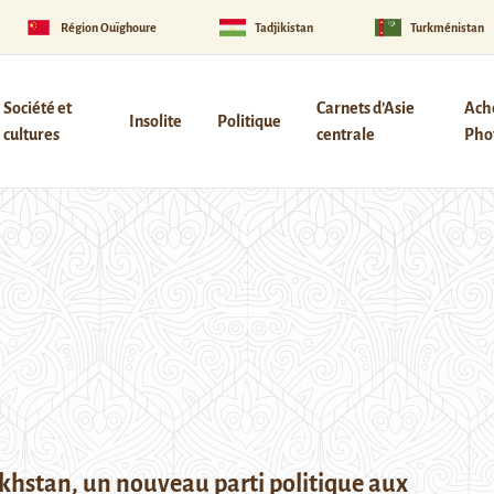
Région Ouïghoure
Tadjikistan
Turkménistan
Société et
Carnets d’Asie
Ach
Insolite
Politique
cultures
centrale
Phot
hstan, un nouveau parti politique aux