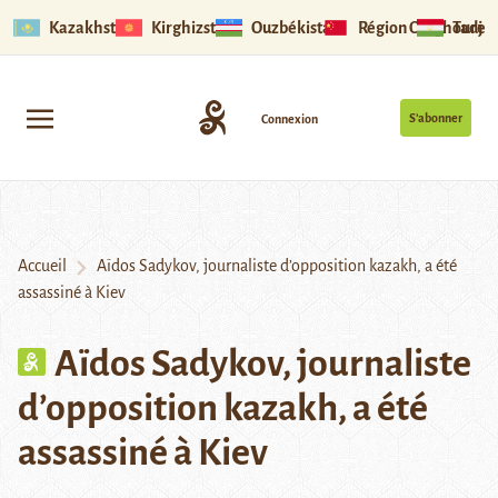
Kazakhstan
Kirghizstan
Ouzbékistan
Région Ouïghoure
Tadjik
S’abonner
Connexion
Accueil
Aïdos Sadykov, journaliste d’opposition kazakh, a été
assassiné à Kiev
Aïdos Sadykov, journaliste
d’opposition kazakh, a été
assassiné à Kiev