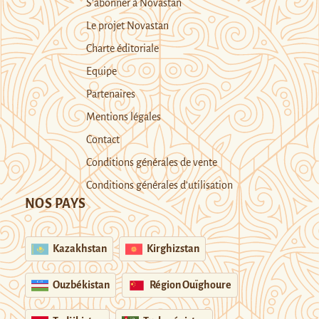
S’abonner à Novastan
Le projet Novastan
Charte éditoriale
Equipe
Partenaires
Mentions légales
Contact
Conditions générales de vente
Conditions générales d’utilisation
NOS PAYS
Kazakhstan
Kirghizstan
Ouzbékistan
Région Ouïghoure