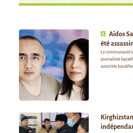
Aïdos Sa
été assassi
La communauté jou
journaliste kazak
autorités kazakh
Kirghizstan
indépendan