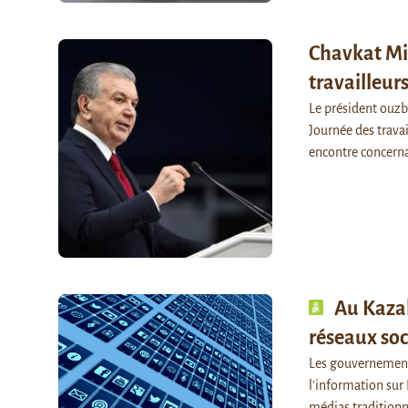
Chavkat Mir
travailleur
Le président ouzbe
Journée des travai
encontre concer
Au Kazak
réseaux soc
Les gouvernements
l'information sur 
médias traditionne