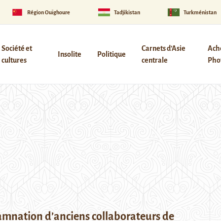
Région Ouïghoure
Tadjikistan
Turkménistan
Société et
Carnets d’Asie
Ach
Insolite
Politique
cultures
centrale
Phot
amnation d’anciens collaborateurs de