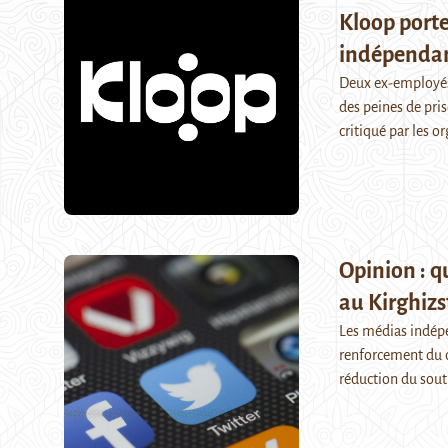
Kloop porte
indépendan
Deux ex-employés
des peines de pris
critiqué par les 
Opinion : q
au Kirghizs
Les médias indépe
renforcement du co
réduction du sou