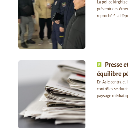
La police kirghize
prévenir des émeut
reproché ? La Ré
Presse e
équilibre p
En Asie centrale, 
contrôles se durci
paysage médiatiq