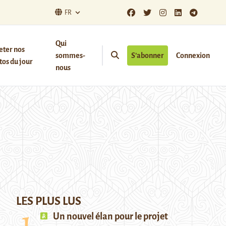
FR
Qui
eter nos
sommes-
S’abonner
Connexion
os du jour
nous
LES PLUS LUS
Un nouvel élan pour le projet