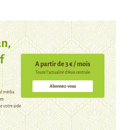
n,
f
A partir de 3 € / mois
Toute l’actualité d’Asie centrale
Abonnez-vous
ul média
mes
e votre aide