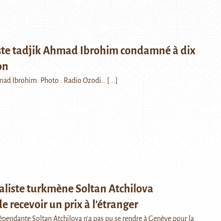
iste tadjik Ahmad Ibrohim condamné à dix
on
hmad Ibrohim. Photo : Radio Ozodi…
[...]
aliste turkmène Soltan Atchilova
 recevoir un prix à l’étranger
dépendante Soltan Atchilova n'a pas pu se rendre à Genève pour la