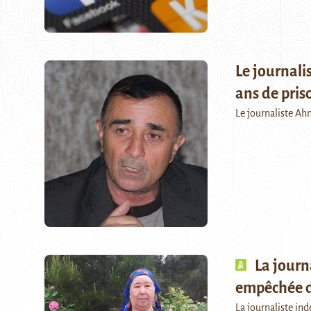
Le journal
ans de pris
Le journaliste A
La journ
empêchée de
La journaliste in