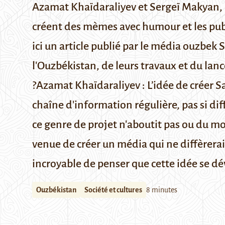
Azamat Khaïdaraliyev et Sergeï Makyan, am
créent des mèmes avec humour et les publi
ici un article publié par le média ouzbek
S
l'Ouzbékistan, de leurs travaux et du lan
?
Azamat Khaïdaraliyev :
L’idée de créer
Sa
chaîne d'information régulière, pas si di
ce genre de projet n'aboutit pas ou du moi
venue de créer un média qui ne diffèrerai
incroyable de penser que cette idée se dév
Ouzbékistan
Société et cultures
8 minutes