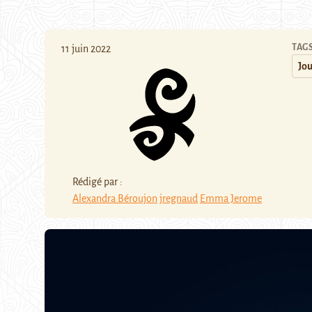
TAG
11 juin 2022
Jo
Rédigé par :
Alexandra Béroujon
jregnaud
Emma Jerome