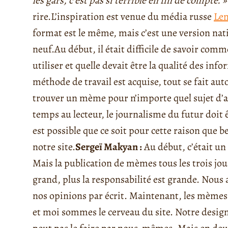
les gars, c’est pas si terrible en fin de compte. »
rire.
L’inspiration est venue du média russe
Len
format est le même, mais c’est une version nati
neuf.
Au début, il était difficile de savoir com
utiliser et quelle devait être la qualité des inf
méthode de travail est acquise, tout se fait au
trouver un mème pour n’importe quel sujet d’a
temps au lecteur, le journalisme du futur doit 
est possible que ce soit pour cette raison que
notre site.
Sergeï Makyan :
Au début, c’était un 
Mais la publication de mèmes tous les trois jours
grand, plus la responsabilité est grande. Nou
nos opinions par écrit. Maintenant, les mèmes
et moi sommes le cerveau du site
.
Notre design