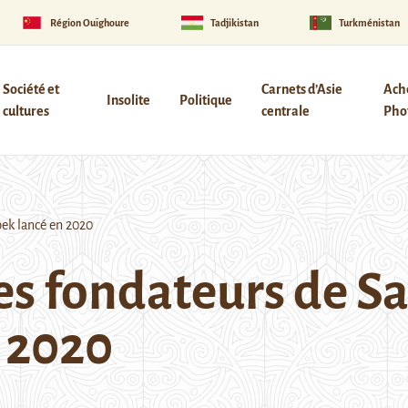
Région Ouïghoure
Tadjikistan
Turkménistan
Société et
Carnets d’Asie
Ach
Insolite
Politique
cultures
centrale
Phot
bek lancé en 2020
es fondateurs de S
 2020