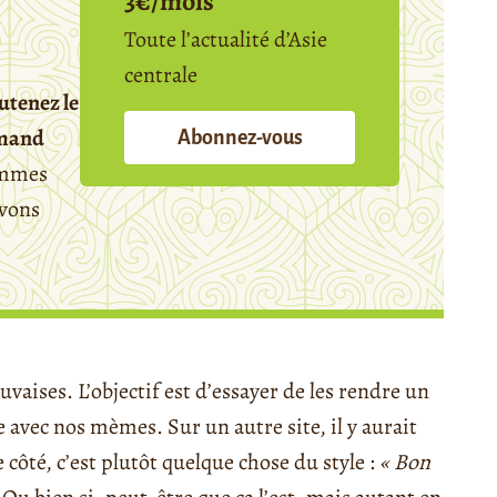
3€/mois
Toute l’actualité d’Asie
centrale
utenez le
emand
Abonnez-vous
mmes
avons
vaises. L’objectif est d’essayer de les rendre un
 avec nos mèmes. Sur un autre site, il y aurait
e côté, c’est plutôt quelque chose du style :
« Bon