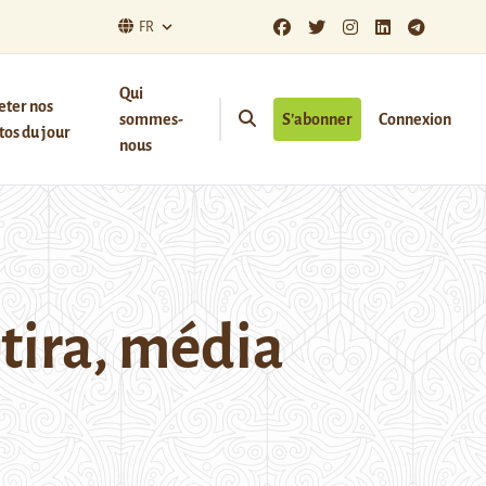
FR
Qui
eter nos
sommes-
S’abonner
Connexion
os du jour
nous
atira, média