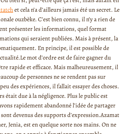
Ou bien si, peut-être que ça l’est, mais autant en
tatch
et cela n’a d’ailleurs jamais été un secret. Le
onale ouzbèke. C’est bien connu, il n’y a rien de
ment présenter les informations, quel format
ormations qui seraient publiées. Mais à présent, la
tomatiquement. En principe, il est possible de
ctualité.
Le mot d’ordre est de faire gagner du
être rapide et efficace. Mais malheureusement, il
 beaucoup de personnes ne se rendent pas sur
peu des expériences, il fallait essayer des choses.
 était due à la négligence. Plus le public est
s avons rapidement abandonné l’idée de partager
 sont devenus des supports d’expression.
Azamat
er, Jenia, est en quelque sorte nos mains. On ne