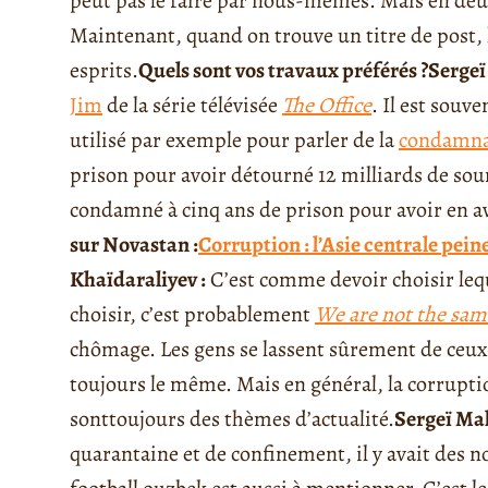
peut pas le faire par nous-mêmes. Mais en deu
Maintenant, quand on trouve un titre de post
esprits.
Quels sont vos travaux préférés ?
Sergeï
Jim
de la série télévisée
The Office
. Il est souv
utilisé par exemple pour parler de la
condamna
prison pour avoir détourné 12 milliards de sou
condamné à cinq ans de prison pour avoir en a
sur Novast
an :
Corruption : l’Asie centrale pei
Khaïdaraliyev :
C’est comme devoir choisir leque
choisir, c’est probablement
We are not the sam
chômage. Les gens se lassent sûrement de ceux 
toujours le même. Mais en général, la corrupt
sont
toujours des thèmes d’actualité.
Sergeï Ma
quarantaine et de confinement, il y avait des no