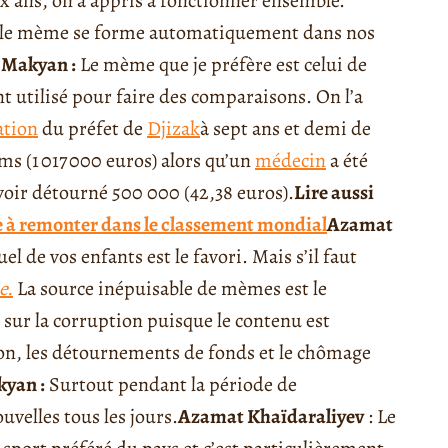
x ans, on a appris à fonctionner ensemble.
, le mème se forme automatiquement dans nos
 Makyan :
Le mème que je préfère est celui de
ent utilisé pour faire des comparaisons. On l’a
tion
du préfet de
Djizak
à sept ans et demi de
ms (
1 017 000 euros) alors qu
’un
médecin
a été
voir détourné 500 000 (
42,38 euros)
.
Lire aussi
ne à remonter dans le classement mondial
Azamat
l de vos enfants est le favori. Mais s’il faut
e.
La source inépuisable de mèmes est le
sur la corruption puisque le contenu est
ion, les détournements de fonds et le chômage
kyan :
Surtout pendant la période de
uvelles tous les jours.
Azamat Khaïdaraliyev
: Le