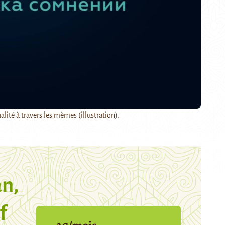
lité à travers les mèmes (illustration).
n,
f