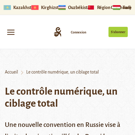
Kazakhstan
Kirghizstan
Ouzbékistan
Région Ouïghoure
Tadjik
S’abonner
Connexion
Accueil
Le contrôle numérique, un ciblage total
Le contrôle numérique, un
ciblage total
Une nouvelle convention en Russie vise à