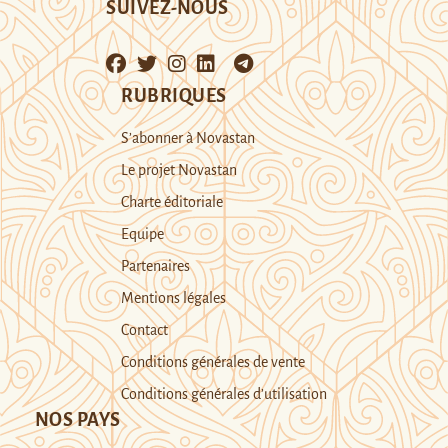
SUIVEZ-NOUS
RUBRIQUES
S’abonner à Novastan
Le projet Novastan
Charte éditoriale
Equipe
Partenaires
Mentions légales
Contact
Conditions générales de vente
Conditions générales d’utilisation
NOS PAYS