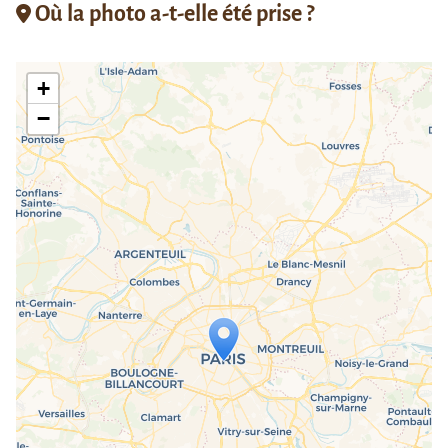
Où la photo a-t-elle été prise ?
+
−
Travelers' Map is loading...
If you see this after your page is
loaded completely, leafletJS files are
missing.