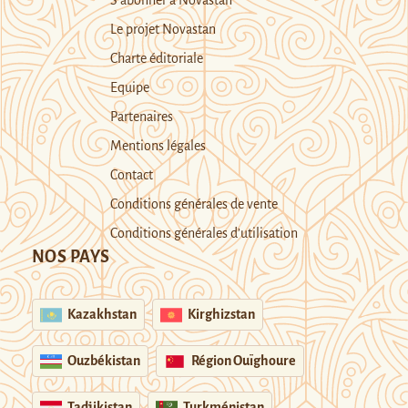
Le projet Novastan
Charte éditoriale
Equipe
Partenaires
Mentions légales
Contact
Conditions générales de vente
Conditions générales d’utilisation
NOS PAYS
Kazakhstan
Kirghizstan
Ouzbékistan
Région Ouïghoure
Tadjikistan
Turkménistan