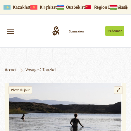
Kazakhstan
Kirghizstan
Ouzbékistan
Région Ouïghoure
Tadjik
S’abonner
Connexion
Accueil
Voyage à Touzkel
Photo du jour