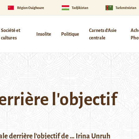
Région Ouïghoure
Tadjikistan
Turkménistan
Société et
Carnets d’Asie
Ach
Insolite
Politique
cultures
centrale
Phot
errière l'objectif
ale derrière l’objectif de … Irina Unruh