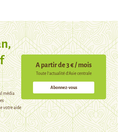
n,
f
A partir de 3 € / mois
Toute l’actualité d’Asie centrale
Abonnez-vous
ul média
mes
e votre aide