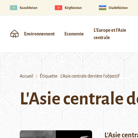
Kazakhstan
Kirghizstan
Ouzbékistan
L'Europe et l'Asie
Environnement
Economie
centrale
Accueil
Étiquette :
L’Asie centrale derrière l’objectif
L'Asie centrale d
L’Asie centr