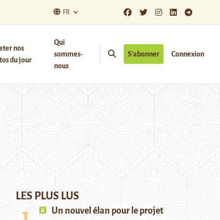
FR
Qui
eter nos
sommes-
S’abonner
Connexion
os du jour
nous
LES PLUS LUS
Un nouvel élan pour le projet