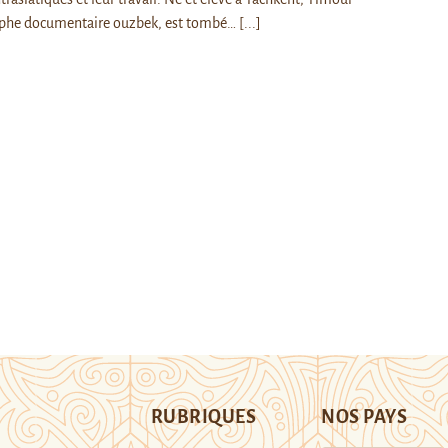
phe documentaire ouzbek, est tombé…
[...]
RUBRIQUES
NOS PAYS