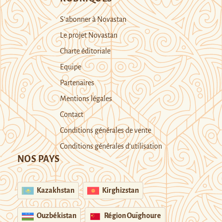
S’abonner à Novastan
Le projet Novastan
Charte éditoriale
Equipe
Partenaires
Mentions légales
Contact
Conditions générales de vente
Conditions générales d’utilisation
NOS PAYS
Kazakhstan
Kirghizstan
Ouzbékistan
Région Ouïghoure