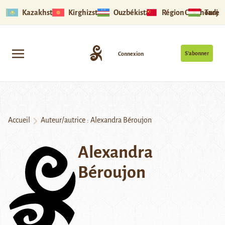
Kazakhstan
Kirghizstan
Ouzbékistan
Région Ouïghoure
Tadjik
S’abonner
Connexion
Accueil
Auteur/autrice : Alexandra Béroujon
Alexandra
Béroujon