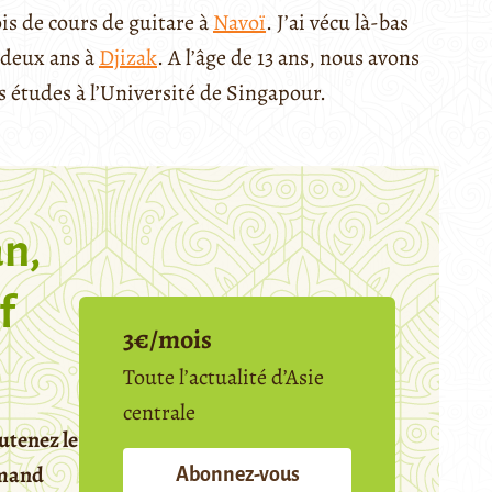
s de cours de guitare à
Navoï
. J’ai vécu là-bas
 deux ans à
Djizak
. A l’âge de 13 ans, nous avons
 études à l’Université de Singapour.
n,
f
3€/mois
Toute l’actualité d’Asie
centrale
utenez le
emand
Abonnez-vous