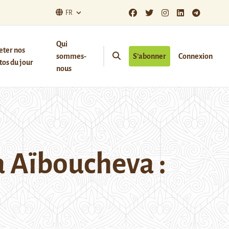
FR
Qui
eter nos
sommes-
S’abonner
Connexion
os du jour
nous
a Aïboucheva :