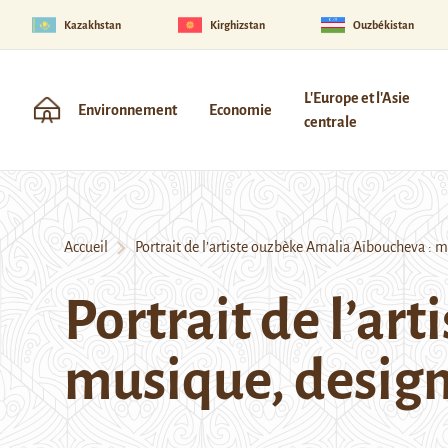
Kazakhstan
Kirghizstan
Ouzbékistan
L'Europe et l'Asie
Environnement
Economie
centrale
Accueil
Portrait de l’artiste ouzbèke Amalia Aïboucheva : 
Portrait de l’ar
musique, design