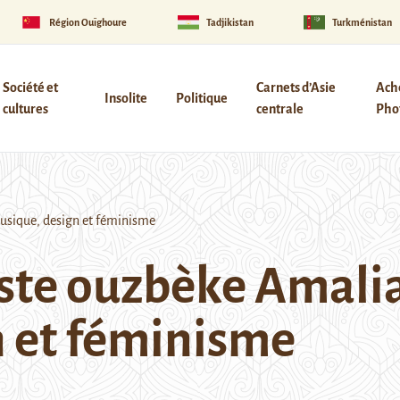
Région Ouïghoure
Tadjikistan
Turkménistan
Société et
Carnets d’Asie
Ach
Insolite
Politique
cultures
centrale
Phot
musique, design et féminisme
tiste ouzbèke Amali
 et féminisme