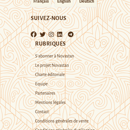
Français
English
Deutsch
SUIVEZ-NOUS
RUBRIQUES
S’abonner à Novastan
Le projet Novastan
Charte éditoriale
Equipe
Partenaires
Mentions légales
Contact
Conditions générales de vente