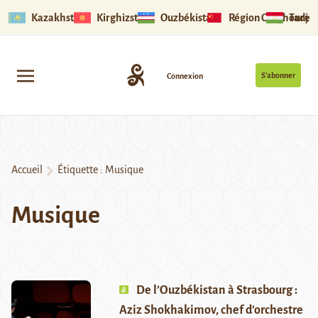
Kazakhstan
Kirghizstan
Ouzbékistan
Région Ouïghoure
Tadjik
S’abonner
Connexion
Accueil
Étiquette :
Musique
Musique
De l’Ouzbékistan à Strasbourg :
Aziz Shokhakimov, chef d’orchestre