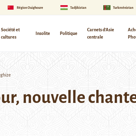
Région Ouïghoure
Tadjikistan
Turkménistan
Société et
Carnets d’Asie
Ach
Insolite
Politique
cultures
centrale
Phot
rghize
, nouvelle chante