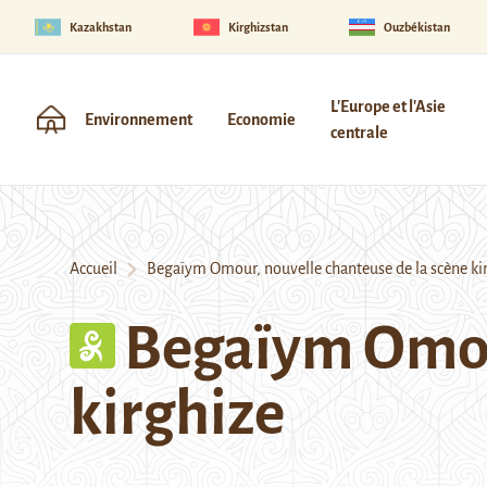
Kazakhstan
Kirghizstan
Ouzbékistan
L'Europe et l'Asie
Environnement
Economie
centrale
Accueil
Begaïym Omour, nouvelle chanteuse de la scène ki
Begaïym Omour
kirghize