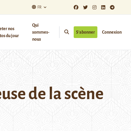
FR
Qui
eter nos
sommes-
S’abonner
Connexion
os du jour
nous
use de la scène