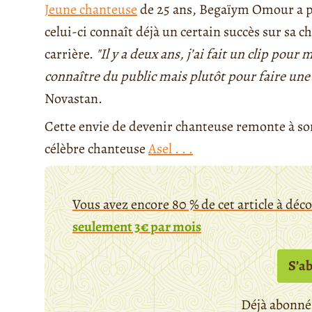
Jeune chanteuse
de 25 ans, Begaïym Omour a p
celui-ci connaît déjà un certain succès sur sa c
carrière.
"Il y a deux ans, j’ai fait un clip pou
connaître du public mais plutôt pour faire une
Novastan.
Cette envie de devenir chanteuse remonte à son 
célèbre chanteuse
Asel . . .
Vous avez encore 80 % de cet article à déc
seulement 3€ par mois
S’a
Déjà abonné