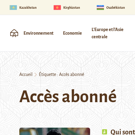
Kazakhstan
Kirghizstan
Ouzbékistan
L'Europe et l'Asie
Environnement
Economie
centrale
Accueil
Étiquette :
Accès abonné
Accès abonné
Qui sont