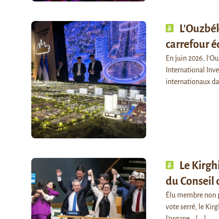
L’Ouzbék
carrefour 
En juin 2026, l'O
International Inv
internationaux da
Le Kirg
du Conseil 
Élu membre non pe
vote serré, le Kir
l'organe…
[...]