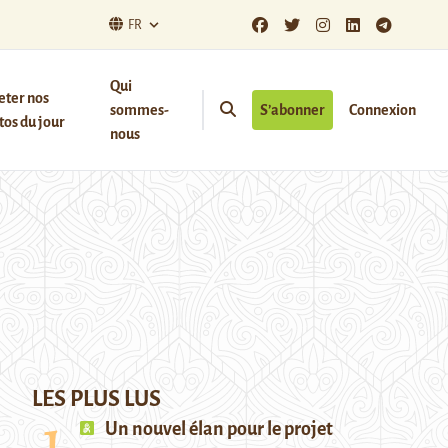
FR
Qui
eter nos
sommes-
S’abonner
Connexion
os du jour
nous
LES PLUS LUS
Un nouvel élan pour le projet