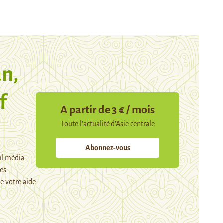
n,
f
A partir de 3 € / mois
Toute l’actualité d’Asie centrale
Abonnez-vous
ul média
mes
e votre aide