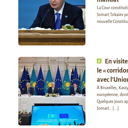
La Cour constitut
Jomart Tokaïev po
nouvelle Constitu
En visit
le « corrid
avec l’Uni
À Bruxelles, Kass
européenne, dont 
Quelques jours apr
Jomart…
[...]