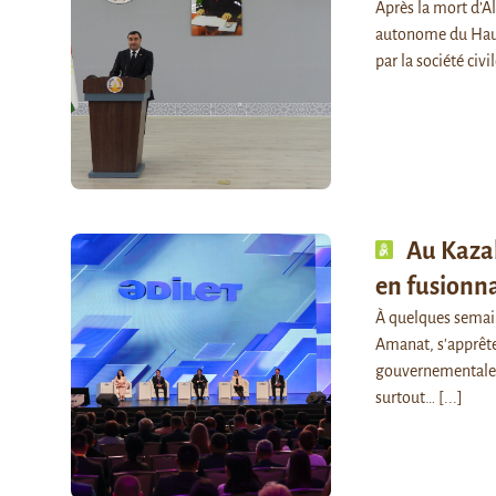
Après la mort d’Al
autonome du Haut-
par la société civi
Au Kazak
en fusionn
À quelques semaine
Amanat, s'apprête
gouvernementale.
surtout…
[...]