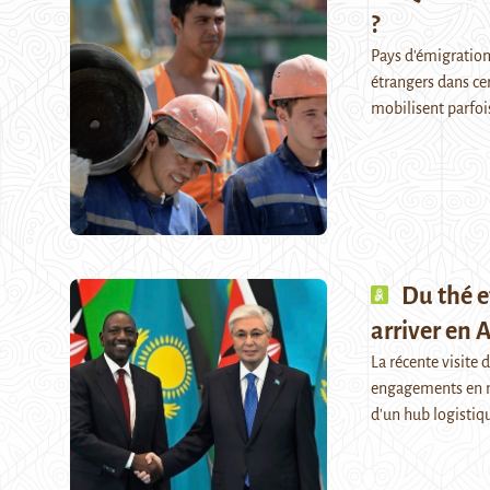
?
Pays d'émigration,
étrangers dans ce
mobilisent parfois
Du thé e
arriver en A
La récente visite 
engagements en ma
d'un hub logisti