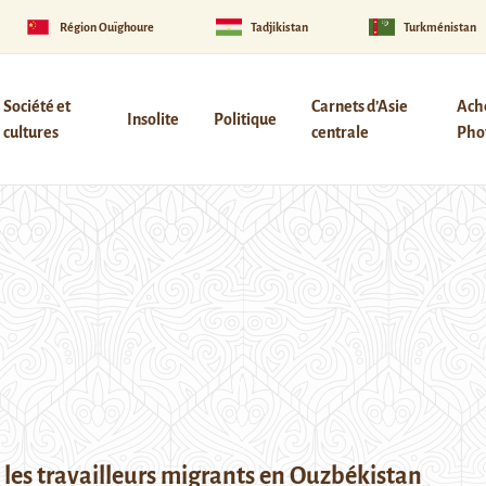
Région Ouïghoure
Tadjikistan
Turkménistan
Société et
Carnets d’Asie
Ach
Insolite
Politique
cultures
centrale
Phot
 les travailleurs migrants en Ouzbékistan