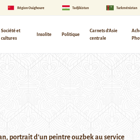
Région Ouïghoure
Tadjikistan
Turkménistan
Société et
Carnets d’Asie
Ach
Insolite
Politique
cultures
centrale
Phot
an, portrait d’un peintre ouzbek au service