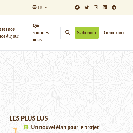
FR
Qui
eter nos
sommes-
S’abonner
Connexion
os du jour
nous
LES PLUS LUS
Un nouvel élan pour le projet