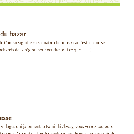
du bazar
 Chorsu signifie « les quatre chemins » car c’est ici que se
rchands de la région pour vendre tout ce que…
[...]
cesse
 villages qui jalonnent la Pamir highway, vous verrez toujours
 dehors. Ce sont parfois les seuls signes de vie dans ces cités de…