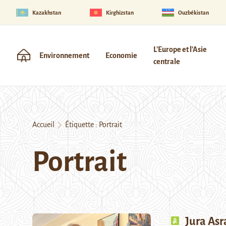
Kazakhstan
Kirghizstan
Ouzbékistan
L'Europe et l'Asie
Environnement
Economie
centrale
Accueil
Étiquette :
Portrait
Portrait
Jura Asr