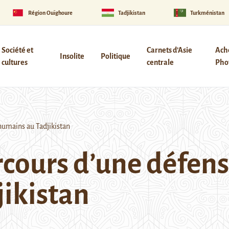
Région Ouïghoure
Tadjikistan
Turkménistan
Société et
Carnets d’Asie
Ach
Insolite
Politique
cultures
centrale
Phot
humains au Tadjikistan
rcours d’une défens
ikistan