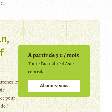
e.
n,
f
A partir de 3 € / mois
Toute l’actualité d’Asie
centrale
utenez le
Abonnez-vous
sie
et pour
ide !