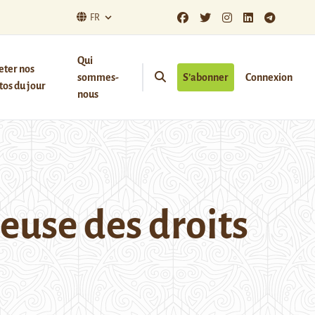
FR
Qui
eter nos
sommes-
S’abonner
Connexion
os du jour
nous
euse des droits