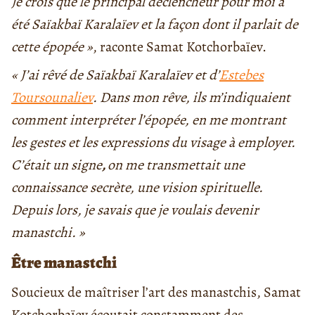
Je crois que le principal déclencheur pour moi a
été Saïakbaï Karalaïev et la façon dont il parlait de
cette épopée »
, raconte Samat Kotchorbaïev.
« J’ai rêvé de Saïakbaï Karalaïev et d’
Estebes
Toursounaliev
. Dans mon rêve, ils m’indiquaient
comment interpréter l’épopée, en me montrant
les gestes et les expressions du visage à employer.
C’était un signe
,
on me transmettait une
connaissance secrète, une vision spirituelle.
Depuis lors, je savais que je voulais devenir
manastchi. »
Être manastchi
Soucieux de maîtriser l’art des manastchis, Samat
Kotchorbaïev écoutait constamment des