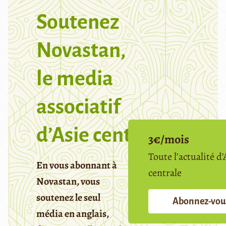
Soutenez
Novastan,
le media
associatif
d’Asie centrale
3€/mois
Toute l’actualité d’
En vous abonnant à
centrale
Novastan, vous
soutenez le seul
Abonnez-vou
média en anglais,