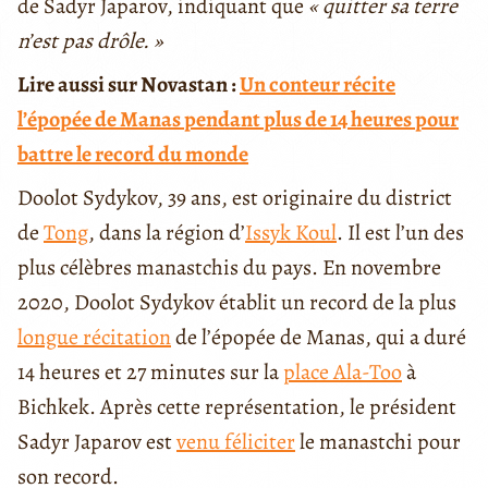
de Sadyr Japarov, indiquant que
« quitter sa terre
n’est pas drôle. »
Lire aussi sur Novastan :
Un conteur récite
l’épopée de Manas pendant plus de 14 heures pour
battre le record du monde
Doolot Sydykov, 39 ans, est originaire du district
de
Tong
, dans la région d’
Issyk Koul
. Il est l’un des
plus célèbres manastchis du pays. En novembre
2020, Doolot Sydykov établit un record de la plus
longue récitation
de l’épopée de Manas, qui a duré
14 heures et 27 minutes sur la
place Ala-Too
à
Bichkek. Après cette représentation, le président
Sadyr Japarov est
venu féliciter
le manastchi pour
son record.