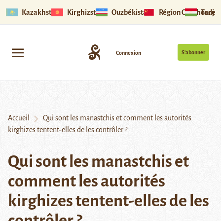
Kazakhstan
Kirghizstan
Ouzbékistan
Région Ouïghoure
Tadjik
S’abonner
Connexion
Accueil
Qui sont les manastchis et comment les autorités
kirghizes tentent-elles de les contrôler ?
Qui sont les manastchis et
comment les autorités
kirghizes tentent-elles de les
contrôler ?