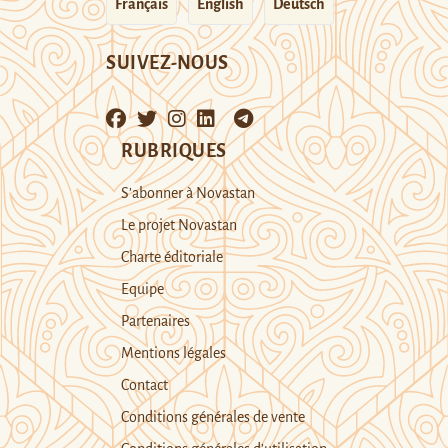
Français
English
Deutsch
SUIVEZ-NOUS
RUBRIQUES
S’abonner à Novastan
Le projet Novastan
Charte éditoriale
Equipe
Partenaires
Mentions légales
Contact
Conditions générales de vente