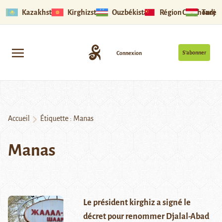
Kazakhstan
Kirghizstan
Ouzbékistan
Région Ouïghoure
Tadjik
S’abonner
Connexion
Accueil
Étiquette :
Manas
Manas
Le président kirghiz a signé le
décret pour renommer Djalal-Abad