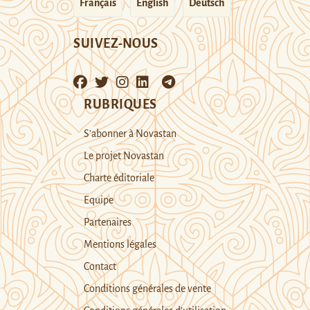
Français
English
Deutsch
SUIVEZ-NOUS
RUBRIQUES
S’abonner à Novastan
Le projet Novastan
Charte éditoriale
Equipe
Partenaires
Mentions légales
Contact
Conditions générales de vente