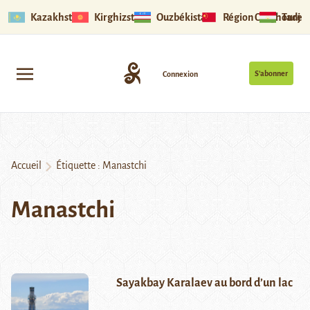
Kazakhstan
Kirghizstan
Ouzbékistan
Région Ouïghoure
Tadjik
S’abonner
Connexion
Accueil
Étiquette :
Manastchi
Manastchi
Sayakbay Karalaev au bord d’un lac