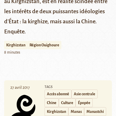
au Kirghizstan, est en réalité scindée entre
les intérêts de deux puissantes idéologies
d'État : la kirghize, mais aussi la Chine.
Enquête.
Kirghizstan
Région Ouïghoure
8 minutes
TAGS
27 avril 2017
Accès abonné
Asie centrale
Chine
Culture
Épopée
Kirghizstan
Manas
Manastchi