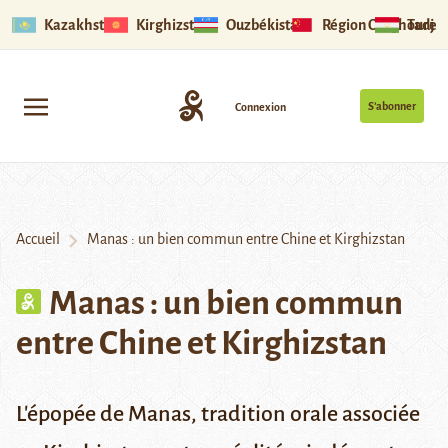
Kazakhstan
Kirghizstan
Ouzbékistan
Région Ouïghoure
Tadjik
S’abonner
Connexion
Accueil
Manas : un bien commun entre Chine et Kirghizstan
Manas : un bien commun
entre Chine et Kirghizstan
L'épopée de Manas, tradition orale associée