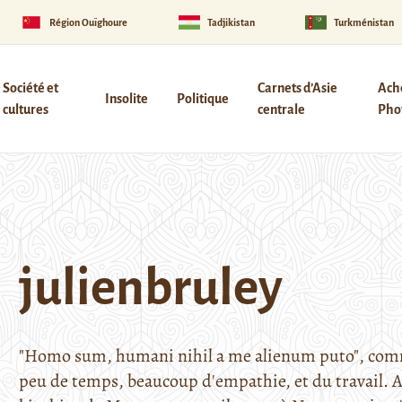
Région Ouïghoure
Tadjikistan
Turkménistan
Société et
Carnets d’Asie
Ach
Insolite
Politique
cultures
centrale
Phot
julienbruley
"Homo sum, humani nihil a me alienum puto", comm
peu de temps, beaucoup d'empathie, et du travail. A