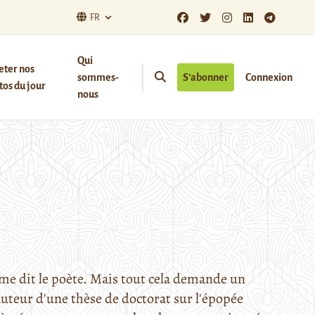
FR
Qui
eter nos
sommes-
S’abonner
Connexion
os du jour
nous
e dit le poète. Mais tout cela demande un
uteur d'une thèse de doctorat sur l'épopée