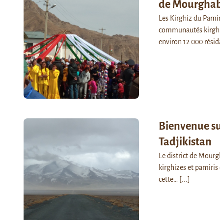
de Mourghab
Les Kirghiz du Pamir
communautés kirghize
environ 12 000 résid
Bienvenue su
Tadjikistan
Le district de Mourg
kirghizes et pamiris
cette…
[...]