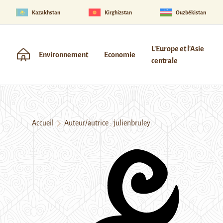
Kazakhstan
Kirghizstan
Ouzbékistan
L'Europe et l'Asie
Environnement
Economie
centrale
Accueil
Auteur/autrice : julienbruley