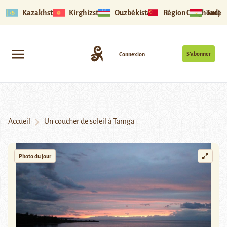
Kazakhstan
Kirghizstan
Ouzbékistan
Région Ouïghoure
Tadjik
S’abonner
Connexion
Accueil
Un coucher de soleil à Tamga
Photo du jour