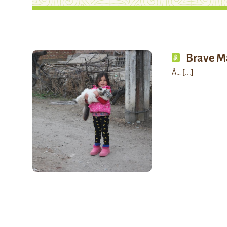
Brave M
À…
[...]