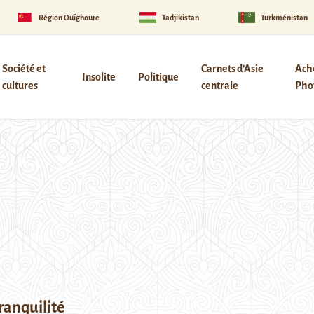
Région Ouïghoure
Tadjikistan
Turkménistan
Société et
Carnets d’Asie
Ach
Insolite
Politique
cultures
centrale
Phot
tranquilité