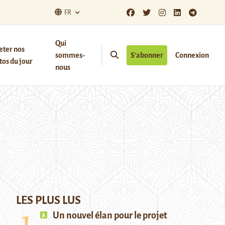
FR
Qui
eter nos
sommes-
S’abonner
Connexion
os du jour
nous
LES PLUS LUS
Un nouvel élan pour le projet