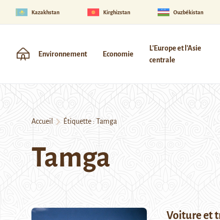
Kazakhstan
Kirghizstan
Ouzbékistan
L'Europe et l'Asie
Environnement
Economie
centrale
Accueil
Étiquette :
Tamga
Tamga
Voiture et 