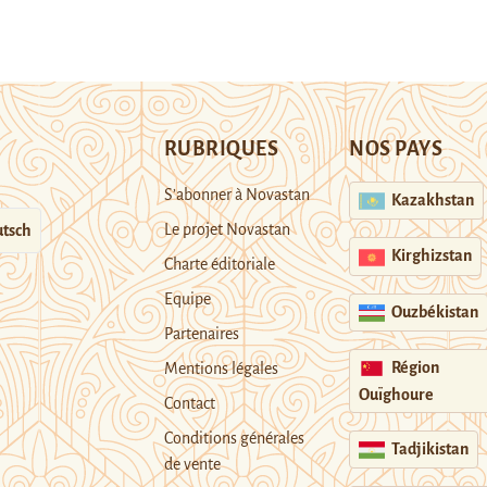
RUBRIQUES
NOS PAYS
S’abonner à Novastan
Kazakhstan
Le projet Novastan
tsch
Kirghizstan
Charte éditoriale
Equipe
Ouzbékistan
Partenaires
Région
Mentions légales
Ouïghoure
Contact
Conditions générales
Tadjikistan
de vente