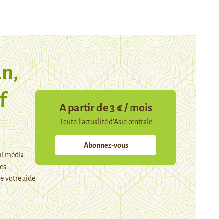
n,
f
A partir de 3 € / mois
Toute l’actualité d’Asie centrale
Abonnez-vous
ul média
mes
e votre aide