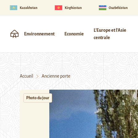
Kazakhstan
Kirghizstan
Ouzbékistan
L'Europe et l'Asie
Environnement
Economie
centrale
Accueil
Ancienne porte
Photo du jour