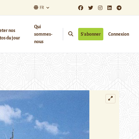
FR
Qui
eter nos
sommes-
S’abonner
Connexion
os du jour
nous