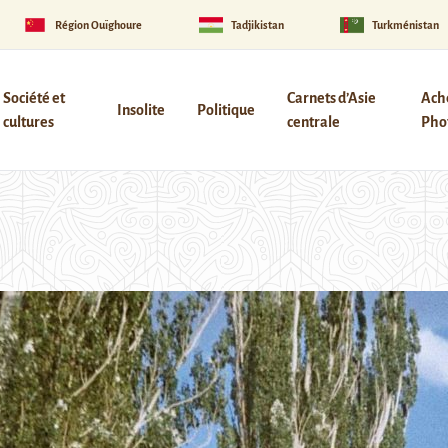
Région Ouïghoure
Tadjikistan
Turkménistan
Société et
Carnets d’Asie
Ach
Insolite
Politique
cultures
centrale
Phot