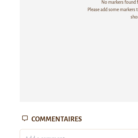
No markers found fo
Please add some markers to
sho
COMMENTAIRES