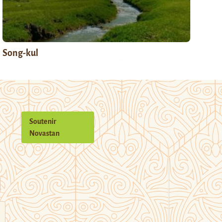
Song-kul
Soutenir
Novastan