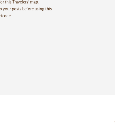
r this Travelers' map.
 your posts before using this
rtcode.