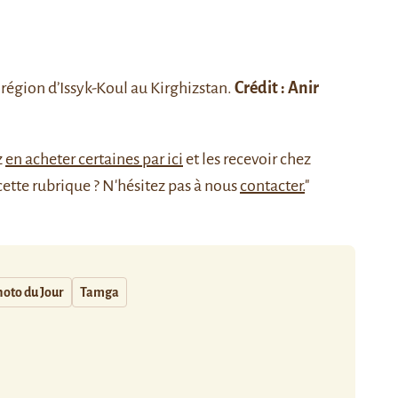
région d’
Issyk-Koul
au Kirghizstan.
Crédit :
Anir
z
en acheter certaines par ici
et les recevoir chez
cette rubrique ? N'hésitez pas à nous
contacter.
"
oto du Jour
Tamga