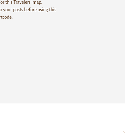
r this Travelers' map.
 your posts before using this
rtcode.