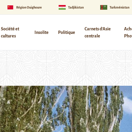
Région Ouïghoure
Tadjikistan
Turkménistan
Société et
Carnets d’Asie
Ach
Insolite
Politique
cultures
centrale
Phot