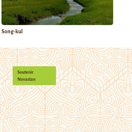
Song-kul
Soutenir
Novastan