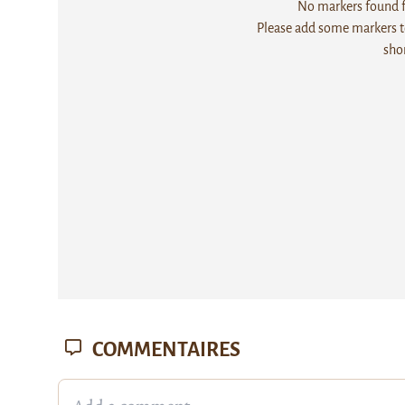
No markers found fo
Please add some markers to
sho
COMMENTAIRES