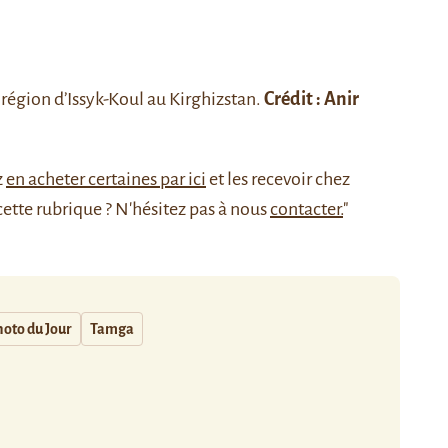
région d’
Issyk-Koul
au Kirghizstan.
Crédit :
Anir
z
en acheter certaines par ici
et les recevoir chez
cette rubrique ? N'hésitez pas à nous
contacter.
"
oto du Jour
Tamga