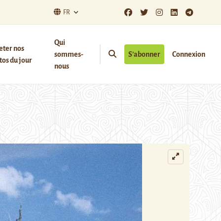
FR
Qui
eter nos
sommes-
S’abonner
Connexion
os du jour
nous