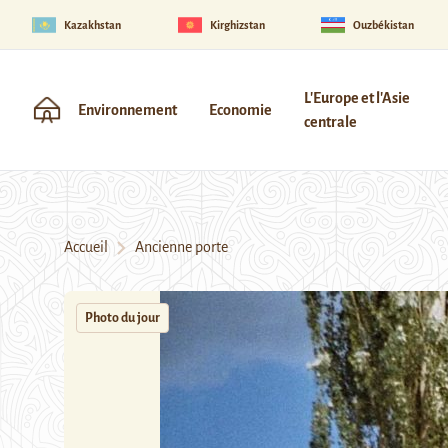
Kazakhstan
Kirghizstan
Ouzbékistan
L'Europe et l'Asie
Environnement
Economie
centrale
Accueil
Ancienne porte
Photo du jour