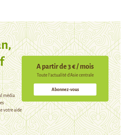
n,
f
A partir de 3 € / mois
Toute l’actualité d’Asie centrale
Abonnez-vous
ul média
mes
e votre aide