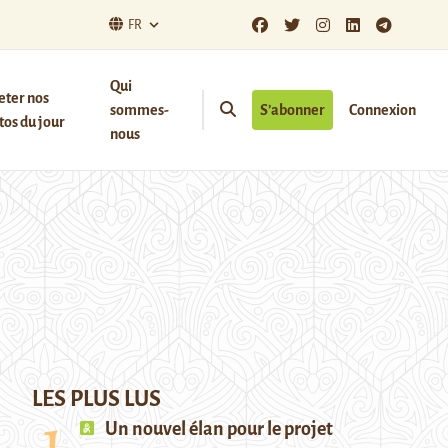
FR
Qui
eter nos
sommes-
S’abonner
Connexion
os du jour
nous
LES PLUS LUS
Un nouvel élan pour le projet