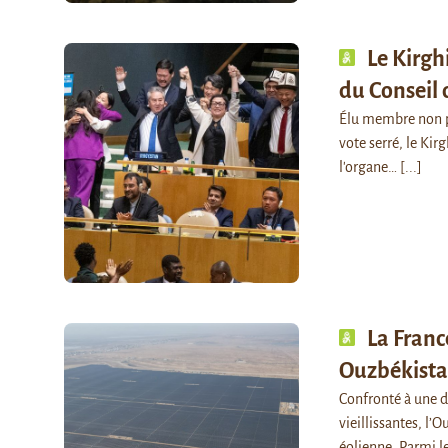
Le Kirg
du Conseil 
Élu membre non pe
vote serré, le Kir
l'organe…
[...]
La Franc
Ouzbékist
Confronté à une de
vieillissantes, l’
éolienne. Parmi l