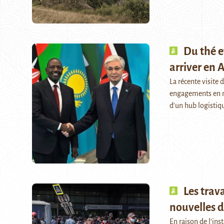
Du thé e
arriver en A
La récente visite 
engagements en ma
d'un hub logisti
Les trav
nouvelles d
En raison de l’ins