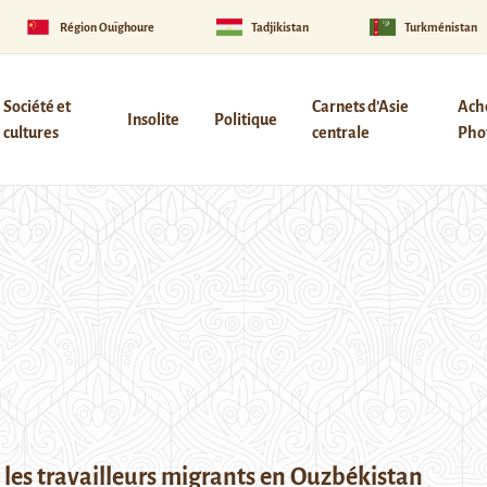
Région Ouïghoure
Tadjikistan
Turkménistan
Société et
Carnets d’Asie
Ach
Insolite
Politique
cultures
centrale
Phot
 les travailleurs migrants en Ouzbékistan