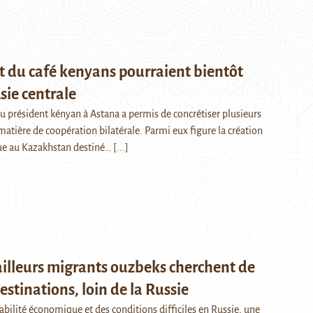
t du café kenyans pourraient bientôt
sie centrale
du président kényan à Astana a permis de concrétiser plusieurs
tière de coopération bilatérale. Parmi eux figure la création
que au Kazakhstan destiné…
[...]
ailleurs migrants ouzbeks cherchent de
estinations, loin de la Russie
tabilité économique et des conditions difficiles en Russie, une