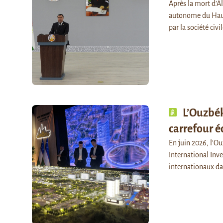
Après la mort d’Al
autonome du Haut-
par la société civi
L’Ouzbék
carrefour 
En juin 2026, l'O
International Inv
internationaux da