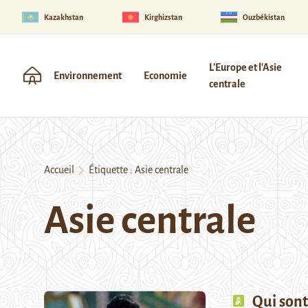
Kazakhstan
Kirghizstan
Ouzbékistan
L'Europe et l'Asie
Environnement
Economie
centrale
Accueil
Étiquette :
Asie centrale
Asie centrale
Qui sont