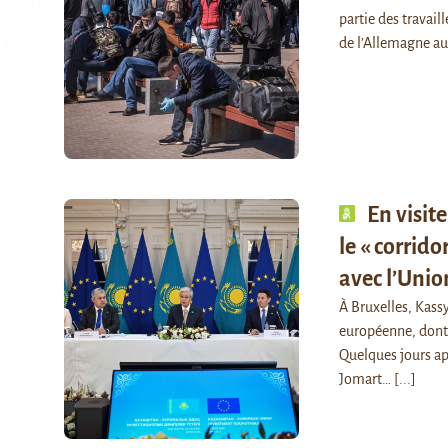
partie des travail
de l’Allemagne au
En visit
le « corrid
avec l’Uni
À Bruxelles, Kass
européenne, dont 
Quelques jours apr
Jomart…
[...]