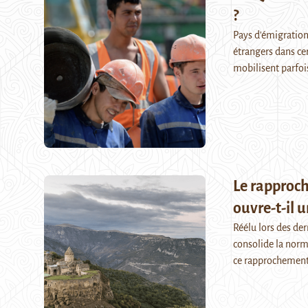
?
Pays d'émigration,
étrangers dans ce
mobilisent parfois
Le rapproch
ouvre-t-il u
Réélu lors des de
consolide la norm
ce rapprochement 